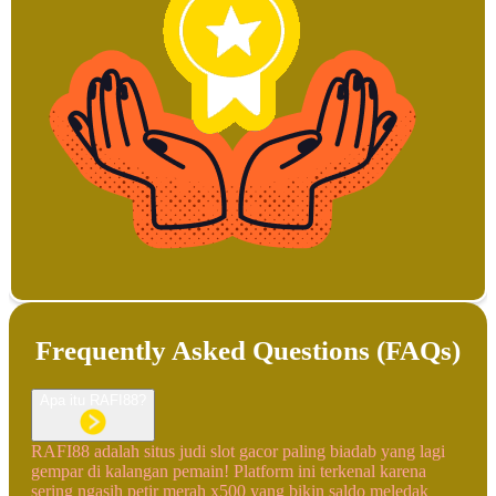
Frequently Asked Questions (FAQs)
Apa itu RAFI88?
RAFI88 adalah situs judi slot gacor paling biadab yang lagi
gempar di kalangan pemain! Platform ini terkenal karena
sering ngasih petir merah x500 yang bikin saldo meledak