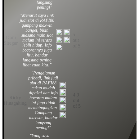
langsung
pening!"
"Menurut saya link
judi slot di RAFI88
gampang maxwin
banget, bikin
5
suasana main slot
Doni
out
malam ini terasa
Siregar
lebih hidup. Info
of 5
bocorannya juga
jitu, bandar
langsung pening
lihat cuan kita!"
"Pengalaman
pribadi, link judi
slot di RAFI88
cukup mudah
dipakai dan info
4.9
Ricky
bocoran malam
out
Hutagalung
ini juga tidak
of 5
membingungkan.
Gampang
maxwin, bandar
langsung
pening!"
"Yang saya