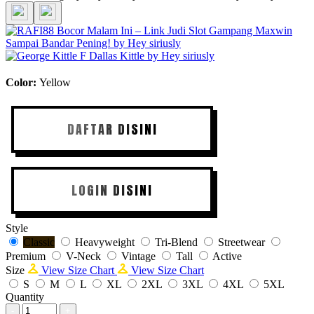
Color:
Yellow
DAFTAR DISINI
LOGIN DISINI
Style
Classic
Heavyweight
Tri-Blend
Streetwear
Premium
V-Neck
Vintage
Tall
Active
Size
View Size Chart
View Size Chart
S
M
L
XL
2XL
3XL
4XL
5XL
Quantity
-
+