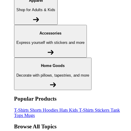
Apparel
Shop for Adults & Kids
Accessories
Express yourself with stickers and more
Home Goods
Decorate with pillows, tapestries, and more
Popular Products
T-Shirts
Shorts
Hoodies
Hats
Kids T-Shirts
Stickers
Tank
Tops
Mugs
Browse All Topics