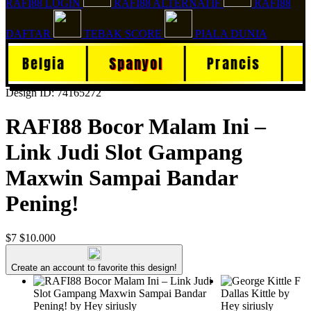
RAFI88 LOGIN
RAFI88 ALTERNATIF
RAFI88
DAFTAR
TEBAK SCORE
PIALA DUNIA
Belgia
Spanyol
Prancis
Arge
Design ID: 74165272
RAFI88 Bocor Malam Ini –
Link Judi Slot Gampang
Maxwin Sampai Bandar
Pening!
$7
$10.000
Create an account to favorite this design!