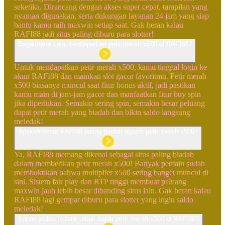
seketika. Dirancang dengan akses super cepat, tampilan yang
nyaman digunakan, serta dukungan layanan 24 jam yang siap
bantu kamu raih maxwin setiap saat. Gak heran kalau
RAFI88 jadi situs paling diburu para slotter!
Bagaimana cara mendapatkan petir merah x500 di RAFI88?
Untuk mendapatkan petir merah x500, kamu tinggal login ke
akun RAFI88 dan mainkan slot gacor favoritmu. Petir merah
x500 biasanya muncul saat fitur bonus aktif, jadi pastikan
kamu main di jam-jam gacor dan manfaatkan fitur buy spin
jika diperlukan. Semakin sering spin, semakin besar peluang
dapat petir merah yang biadab dan bikin saldo langsung
meledak!
Apakah benar RAFI88 paling biadab ngasih petir merah x500?
Ya, RAFI88 memang dikenal sebagai situs paling biadab
dalam memberikan petir merah x500! Banyak pemain sudah
membuktikan bahwa multiplier x500 sering banget muncul di
sini. Sistem fair play dan RTP tinggi membuat peluang
maxwin jauh lebih besar dibanding situs lain. Gak heran kalau
RAFI88 lagi gempar diburu para slotter yang ingin saldo
meledak!
Kapan waktu terbaik untuk dapat petir merah x500 di RAFI88?