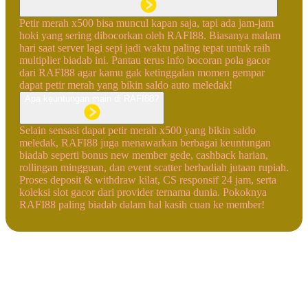
Petir merah x500 bisa muncul kapan saja, tapi ada jam-jam
hoki yang sering dibocorkan oleh RAFI88. Biasanya malam
hari saat server lagi sepi jadi waktu paling tepat untuk raih
multiplier biadab ini. Pantau terus info bocoran pola gacor
dari RAFI88 agar kamu gak ketinggalan momen gempar
dapat petir merah yang bikin saldo auto meledak!
Apa keuntungan main di RAFI88?
Selain sensasi dapat petir merah x500 yang bikin saldo
meledak, RAFI88 juga menawarkan berbagai keuntungan
biadab seperti bonus new member gede, cashback harian,
rollingan mingguan, dan event scatter berhadiah jutaan rupiah.
Proses deposit & withdraw kilat, CS responsif 24 jam, serta
koleksi slot gacor dari provider ternama dunia. Pokoknya
RAFI88 paling biadab dalam hal kasih cuan ke member!
RAFI88 Bocor Malam Ini – Link Judi
Slot Gampang Maxwin Sampai Bandar
Pening!